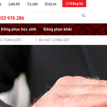
Đăng ký
c
Liên hệ
Tư vấn
Dịch vụ
333 976 286
Đồng phục học sinh
Đồng phục khác
NG TOÀN QUỐC
CHẤT LƯỢNG ĐẸP