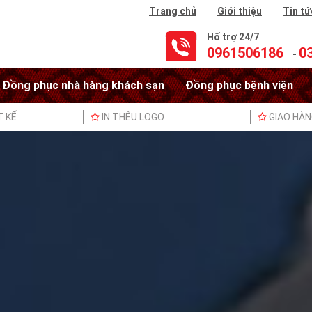
Trang chủ
Giới thiệu
Tin tứ
Hố trợ 24/7
0961506186
0
-
Đồng phục nhà hàng khách sạn
Đồng phục bệnh viện
T KẾ
IN THÊU LOGO
GIAO HÀ