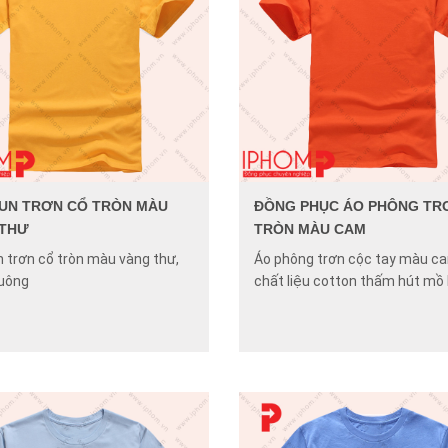
UN TRƠN CỔ TRÒN MÀU
ĐỒNG PHỤC ÁO PHÔNG TR
 THƯ
TRÒN MÀU CAM
n trơn cổ tròn màu vàng thư,
Áo phông trơn cộc tay màu c
uông
chất liệu cotton thấm hút mồ 