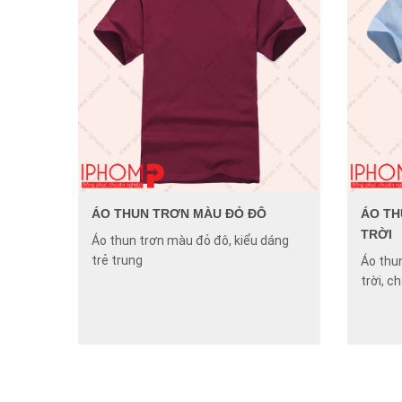
ÁO THUN TRƠN MÀU ĐỎ ĐÔ
ÁO TH
TRỜI
Áo thun trơn màu đỏ đô, kiểu dáng
trẻ trung
Áo thu
trời, c