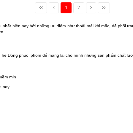
1
2
u nhất hiện nay bởi những ưu điểm như thoải mái khi mặc, dễ phối tran
ớn.
liên hệ Đồng phục Iphom để mang lại cho mình những sản phẩm chất lư
, mềm mịn
n nay