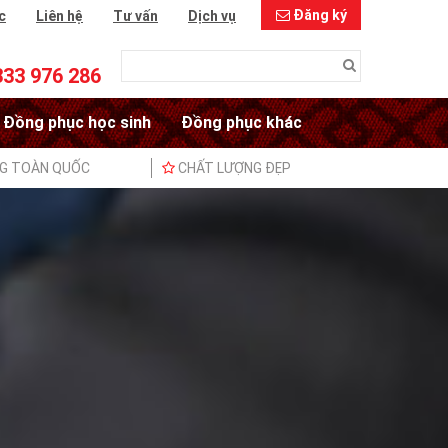
Đăng ký
c
Liên hệ
Tư vấn
Dịch vụ
333 976 286
Đồng phục học sinh
Đồng phục khác
NG TOÀN QUỐC
CHẤT LƯỢNG ĐẸP