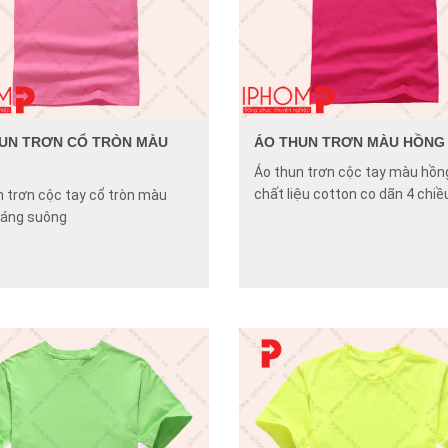
UN TRƠN CỔ TRÒN MÀU
ÁO THUN TRƠN MÀU HỒNG
Áo thun trơn cộc tay màu hồn
chất liệu cotton co dãn 4 chiề
n trơn cộc tay cổ tròn màu
dáng suông