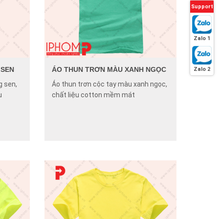
Support
Zalo 1
 SEN
ÁO THUN TRƠN MÀU XANH NGỌC
Zalo 2
g sen,
Áo thun trơn cộc tay màu xanh ngọc,
u
chất liệu cotton mềm mát