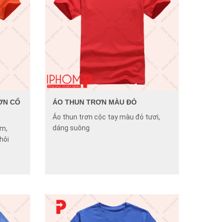
ƠN CỔ
ÁO THUN TRƠN MÀU ĐỎ
Áo thun trơn cộc tay màu đỏ tươi,
dáng suông
am,
hôi