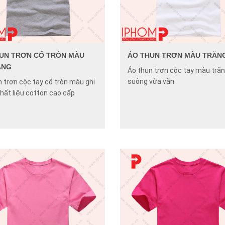
UN TRƠN CỔ TRÒN MÀU
ÁO THUN TRƠN MÀU TRẮN
ÁNG
Áo thun trơn cộc tay màu trắn
suông vừa vặn
 trơn cộc tay cổ tròn màu ghi
hất liệu cotton cao cấp