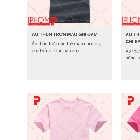
ÁO THUN TRƠN MÀU GHI ĐẬM
ÁO TH
GHI S
Áo thun trơn cộc tay màu ghi đậm,
chất vải cotton cao cấp
Áo thun
sáng, c