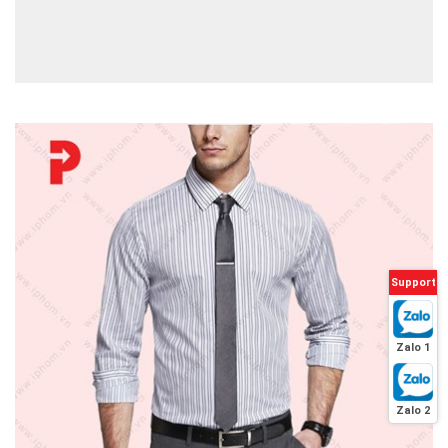
Support
Zalo 1
Zalo 2