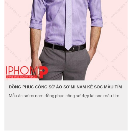
ĐỒNG PHỤC CÔNG SỞ ÁO SƠ MI NAM KẺ SỌC MÀU TÍM
Mẫu áo sơ mi nam đồng phục công sở đẹp kẻ sọc màu tím