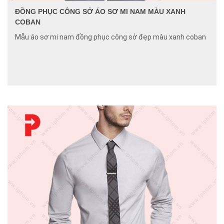
ĐỒNG PHỤC CÔNG SỞ ÁO SƠ MI NAM MÀU XANH
COBAN
Mẫu áo sơ mi nam đồng phục công sở đẹp màu xanh coban