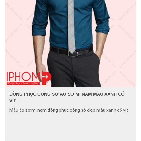
ĐỒNG PHỤC CÔNG SỞ ÁO SƠ MI NAM MÀU XANH CỔ
VỊT
Mẫu áo sơ mi nam đồng phục công sở đẹp màu xanh cổ vịt