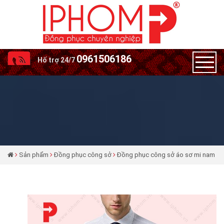
0961506186
Hố trợ 24/7
Sản phẩm
Đồng phục công sở
Đồng phục công sở áo sơ mi nam