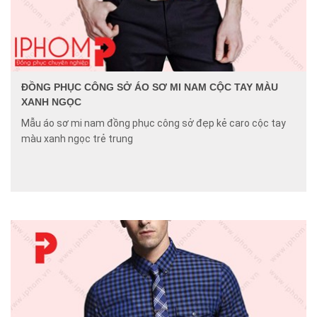
ĐỒNG PHỤC CÔNG SỞ ÁO SƠ MI NAM CỘC TAY MÀU
XANH NGỌC
Mẫu áo sơ mi nam đồng phục công sở đẹp kẻ caro cộc tay
màu xanh ngọc trẻ trung