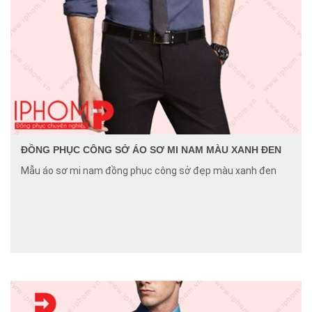
ĐỒNG PHỤC CÔNG SỞ ÁO SƠ MI NAM MÀU XANH ĐEN
Mẫu áo sơ mi nam đồng phục công sở đẹp màu xanh đen