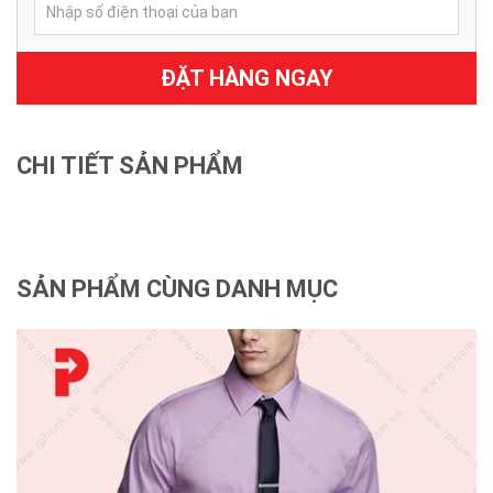
ĐẶT HÀNG NGAY
CHI TIẾT SẢN PHẨM
SẢN PHẨM CÙNG DANH MỤC