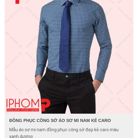
ĐỒNG PHỤC CÔNG SỞ ÁO SƠ MI NAM KẺ CARO
Mẫu áo sơ mi nam đồng phục công sở đẹp kẻ caro màu
xanh dương