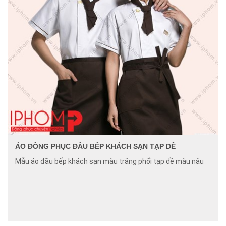
ÁO ĐỒNG PHỤC ĐẦU BẾP KHÁCH SẠN TẠP DỀ
Mẫu áo đầu bếp khách sạn màu trắng phối tạp dề màu nâu