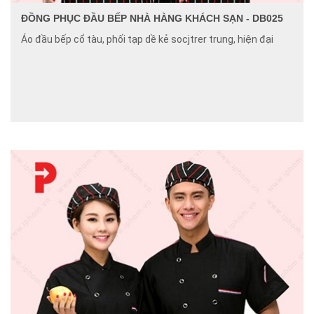
ĐỒNG PHỤC ĐẦU BẾP NHÀ HÀNG KHÁCH SẠN - DB025
Áo đầu bếp cổ tàu, phối tạp dề kẻ socjtrer trung, hiện đại