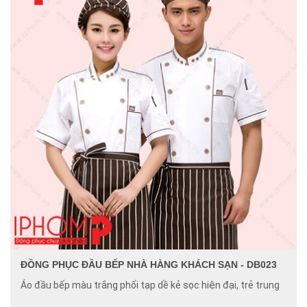
ĐỒNG PHỤC ĐẦU BẾP NHÀ HÀNG KHÁCH SẠN - DB023
Áo đầu bếp màu trắng phối tạp dề kẻ sọc hiện đại, trẻ trung