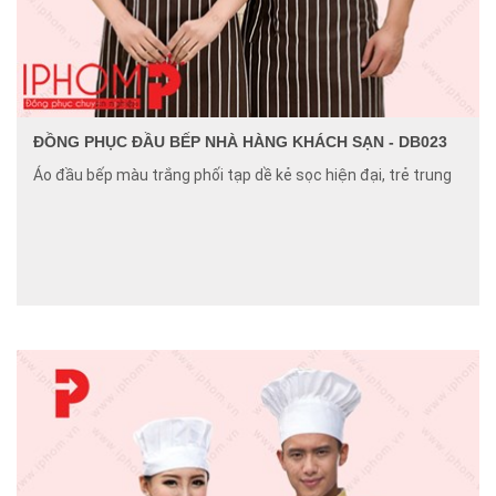
ĐỒNG PHỤC ĐẦU BẾP NHÀ HÀNG KHÁCH SẠN - DB023
Áo đầu bếp màu trắng phối tạp dề kẻ sọc hiện đại, trẻ trung