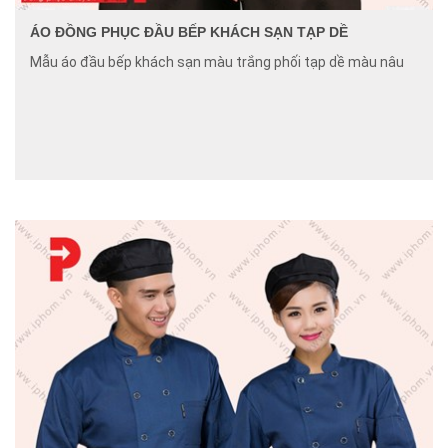
ÁO ĐỒNG PHỤC ĐẦU BẾP KHÁCH SẠN TẠP DỀ
Mẫu áo đầu bếp khách sạn màu trắng phối tạp dề màu nâu