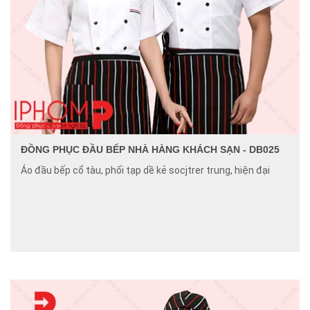
ĐỒNG PHỤC ĐẦU BẾP NHÀ HÀNG KHÁCH SẠN - DB025
Áo đầu bếp cổ tàu, phối tạp dề kẻ socjtrer trung, hiện đại