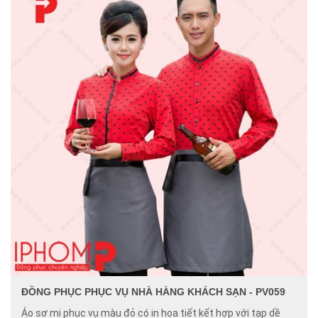
ĐỒNG PHỤC PHỤC VỤ NHÀ HÀNG KHÁCH SẠN - PV059
Áo sơ mi phục vụ màu đỏ có in họa tiết kết hợp với tạp dề