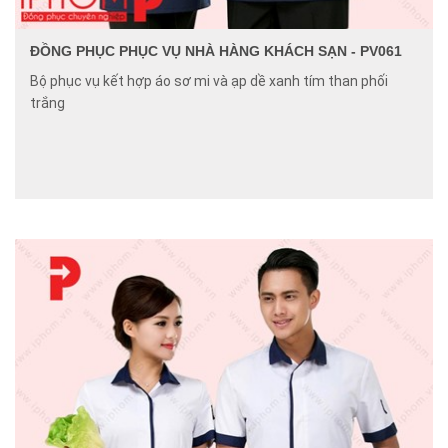
ĐỒNG PHỤC PHỤC VỤ NHÀ HÀNG KHÁCH SẠN - PV061
Bộ phục vụ kết hợp áo sơ mi và ạp dề xanh tím than phối
trắng