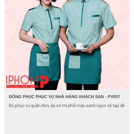
ĐỒNG PHỤC PHỤC VỤ NHÀ HÀNG KHÁCH SẠN - PV057
Bộ phục vụ quần đen, áo sơ mi phối màu xanh ngọc và tạp dề