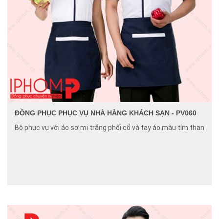
ĐỒNG PHỤC PHỤC VỤ NHÀ HÀNG KHÁCH SẠN - PV060
Bộ phục vụ với áo sơ mi trắng phối cổ và tay áo màu tím than