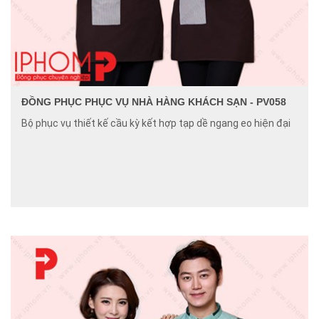
ĐỒNG PHỤC PHỤC VỤ NHÀ HÀNG KHÁCH SẠN - PV058
Bộ phục vụ thiết kế cầu kỳ kết hợp tạp dề ngang eo hiện đại