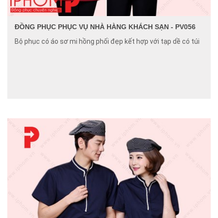
ĐỒNG PHỤC PHỤC VỤ NHÀ HÀNG KHÁCH SẠN - PV056
Bộ phục có áo sơ mi hồng phối đẹp kết hợp với tạp dề có túi