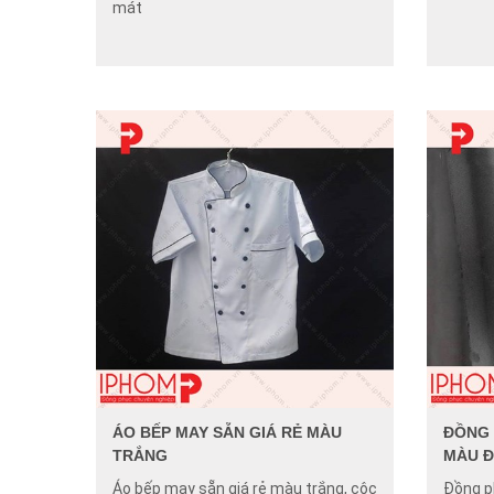
mát
ÁO BẾP MAY SẴN GIÁ RẺ MÀU
ĐỒNG 
TRẮNG
MÀU 
Áo bếp may sẵn giá rẻ màu trắng, cộc
Đồng p