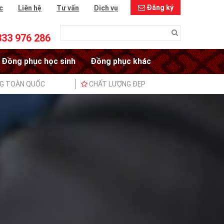
Đăng ký
c
Liên hệ
Tư vấn
Dịch vụ
333 976 286
Đồng phục học sinh
Đồng phục khác
NG TOÀN QUỐC
CHẤT LƯỢNG ĐẸP