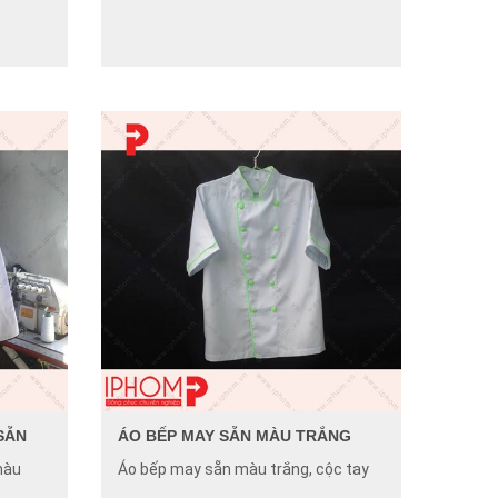
SẴN
ÁO BẾP MAY SẴN MÀU TRẮNG
màu
Áo bếp may sẵn màu trắng, cộc tay