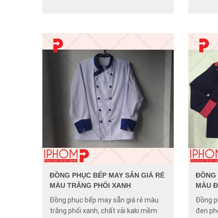
ĐỒNG PHỤC BẾP MAY SẴN GIÁ RẺ
ĐỒNG 
MÀU TRẮNG PHỐI XANH
MÀU Đ
Đồng phục bếp may sẵn giá rẻ màu
Đồng p
trắng phối xanh, chất vải kaki mềm
đen phố