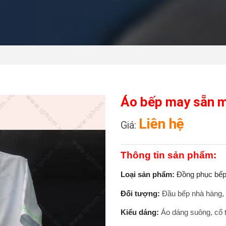
Áo bếp may sẵn m
Liên hệ
Giá:
Thông tin sản phẩm:
Loại sản phẩm:
Đồng phục bế
Đối tượng:
Đầu bếp nhà hàng, 
Kiểu dáng:
Áo dáng suông, cổ t