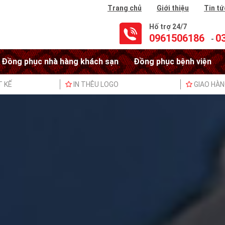
Trang chủ
Giới thiệu
Tin tứ
Hố trợ 24/7
0961506186
0
-
Đồng phục nhà hàng khách sạn
Đồng phục bệnh viện
T KẾ
IN THÊU LOGO
GIAO HÀ