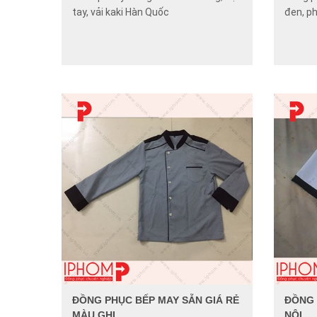
tay, vải kaki Hàn Quốc
đen, p
ĐỒNG PHỤC BẾP MAY SẴN GIÁ RẺ
ĐỒNG 
MÀU GHI
NỘI