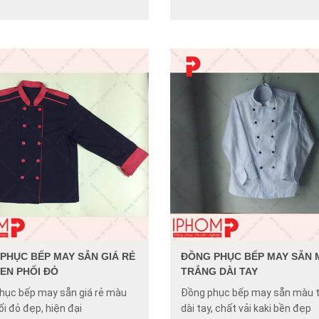
PHỤC BẾP MAY SẴN GIÁ RẺ
ĐỒNG PHỤC BẾP MAY SẴN 
EN PHỐI ĐỎ
TRẮNG DÀI TAY
hục bếp may sẵn giá rẻ màu
Đồng phục bếp may sẵn màu 
i đỏ đẹp, hiện đại
dài tay, chất vải kaki bền đẹp