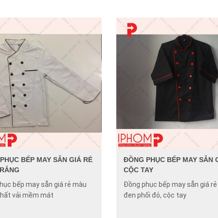
PHỤC BẾP MAY SẴN GIÁ RẺ
ĐỒNG PHỤC BẾP MAY SẴN G
TRẮNG
CỘC TAY
hục bếp may sẵn giá rẻ màu
Đồng phục bếp may sẵn giá r
chất vải mềm mát
đen phối đỏ, cộc tay