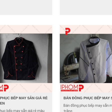
PHỤC BẾP MAY SẴN GIÁ RẺ
BÁN ĐỒNG PHỤC BẾP MAY 
ĐEN
Bán đồng phục bếp may sẵn 
hục bếp may sẵn giá rẻ màu
trắng