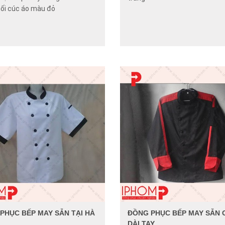
hối cúc áo màu đỏ
PHỤC BẾP MAY SẴN TẠI HÀ
ĐỒNG PHỤC BẾP MAY SẴN G
DÀI TAY