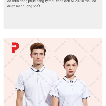
Áo thun đồng phục công ty màu xanh đen AT207 là mẫu áo
được ưa chuộng nhất