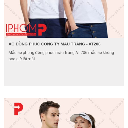
ÁO ĐỒNG PHỤC CÔNG TY MÀU TRẮNG - AT206
Mẫu áo phông đồng phục màu trắng AT206 mẫu áo không
bao giờ lỗi mốt