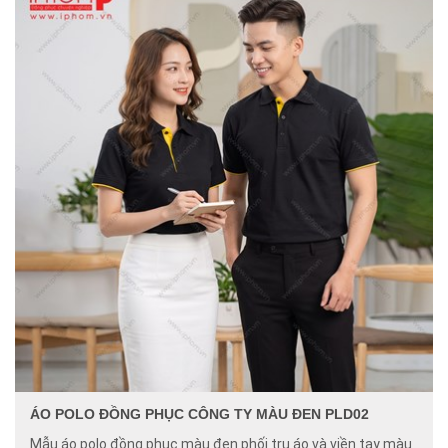
ÁO POLO ĐỒNG PHỤC CÔNG TY MÀU ĐEN PLD02
Mẫu áo polo đồng phục màu đen phối trụ áo và viền tay màu