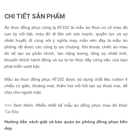
CHI TIẾT SẢN PHẨM
Áo thun đồng phục công ty AT102 là mẫu áo thun có cổ màu đỏ
cực kỳ nổi bật, màu đỏ đi liền với sức mạnh, quyền lực và sự
nhiệt huyết, đi cùng với ý nghĩa may mắn nên đây là mẫu áo
phông rất được các công ty ưa chuộng. Khi khoác chiếc áo màu
đỏ sẽ tạo sự phấn khích, tạo năng lượng, tăng sự nhiệt tình,
khuyến khích hành động và sự tự tin thúc đẩy công việc của bạn
phát triển vượt bậc.
Mẫu áo thun đồng phục AT102 được sử dụng chất liệu cotton 4
chiều co giãn, thoáng mát, thấm hút mồ hôi tạo sự thoải mái, dễ
chịu cho người mặc.
>>> Xem thêm: Nhiều thiết kế mẫu áo đồng phục màu đỏ khác
Tại Đây
Hướng dẫn cách giặt và bảo quản áo phông đồng phục bền
đẹp