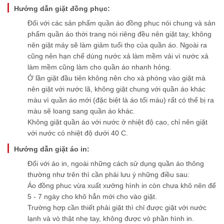
Hướng dẫn giặt đồng phục:
Đối với các sản phẩm quần áo đồng phục nói chung và sản
phẩm quần áo thời trang nói riêng đều nên giặt tay, không
nên giặt máy sẽ làm giảm tuổi thọ của quần áo. Ngoài ra
cũng nên hạn chế dùng nước xả làm mềm vải vì nước xả
làm mềm cũng làm cho quần áo nhanh hỏng.
Ở lần giặt đầu tiên không nên cho xà phòng vào giặt mà
nên giặt với nước lã, không giặt chung với quần áo khác
màu vì quần áo mới (đặc biệt là áo tối màu) rất có thể bị ra
màu sẽ loang sang quần áo khác.
Không giặt quần áo với nước ở nhiệt độ cao, chỉ nên giặt
với nước có nhiệt độ dưới 40 C.
Hướng dẫn giặt áo in:
​Đối với áo in, ngoài những cách sử dụng quần áo thông
thường như trên thì cần phải lưu ý những điều sau:
Áo đồng phuc vừa xuất xưởng hình in còn chưa khô nên để
5 - 7 ngày cho khô hẳn mới cho vào giặt.
Trường hợp cần thiết phải giặt thì chỉ được giặt với nước
lạnh và vò thật nhẹ tay, không được vò phần hình in.