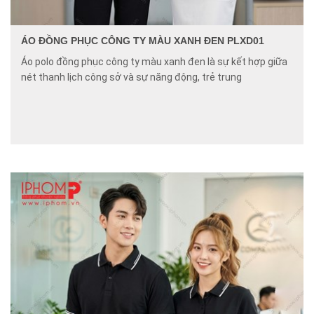
ÁO ĐỒNG PHỤC CÔNG TY MÀU XANH ĐEN PLXD01
Áo polo đồng phục công ty màu xanh đen là sự kết hợp giữa
nét thanh lịch công sở và sự năng động, trẻ trung