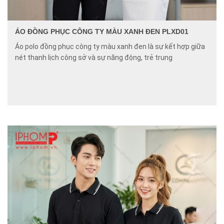
ÁO ĐỒNG PHỤC CÔNG TY MÀU XANH ĐEN PLXD01
Áo polo đồng phục công ty màu xanh đen là sự kết hợp giữa
nét thanh lịch công sở và sự năng động, trẻ trung