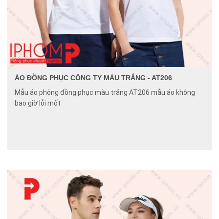
ÁO ĐỒNG PHỤC CÔNG TY MÀU TRẮNG - AT206
Mẫu áo phông đồng phục màu trắng AT206 mẫu áo không
bao giờ lỗi mốt