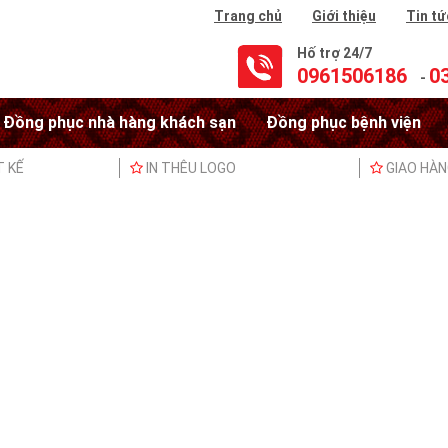
Trang chủ
Giới thiệu
Tin tứ
Hố trợ 24/7
0961506186
0
-
Đồng phục nhà hàng khách sạn
Đồng phục bệnh viện
T KẾ
IN THÊU LOGO
GIAO HÀ