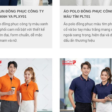
UN ĐỒNG PHỤC CÔNG TY
ÁO POLO ĐỒNG PHỤC CÔN
ANH YA PLXY01
MÀU TÍM PLT01
n đồng phục công ty màu xanh
Áo polo đồng phục màu tím ph
hối cam nổi bật với thiết kế
cổ và bo tay màu trắng mang 
ện đại, form chuẩn, dễ mặc
ngoài sang trọng, hiện đại và 
 nam và nữ.
dấu ấn thương hiệu