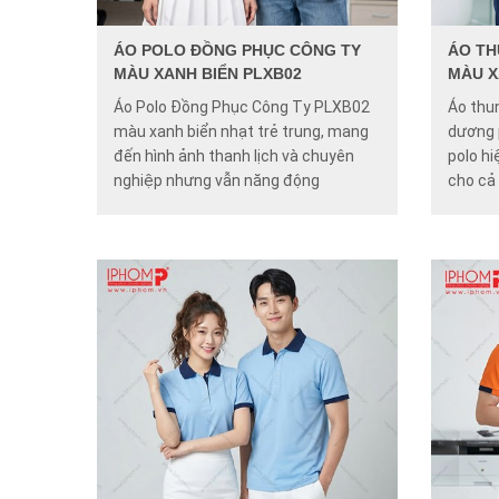
ÁO POLO ĐỒNG PHỤC CÔNG TY
ÁO TH
MÀU XANH BIỂN PLXB02
MÀU X
Áo Polo Đồng Phục Công Ty PLXB02
Áo thu
màu xanh biển nhạt trẻ trung, mang
dương p
đến hình ảnh thanh lịch và chuyên
polo hi
nghiệp nhưng vẫn năng động
cho cả