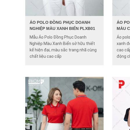
ÁO POLO ĐỒNG PHỤC DOANH
ÁO PO
NGHIỆP MÀU XANH BIỂN PLXB01
MÀU C
Mẫu Áo Polo Đồng Phục Doanh
Áo pol
Nghiệp Màu Xanh Biển sở hữu thiết
xanh đ
kế hiện đại, màu sắc trang nhã cùng
cao cấp
chất liệu cao cấp
động c