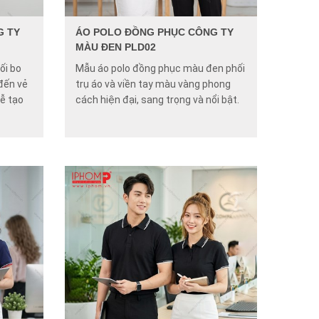
G TY
ÁO POLO ĐỒNG PHỤC CÔNG TY
MÀU ĐEN PLD02
ối bo
Mẫu áo polo đồng phục màu đen phối
đến vẻ
trụ áo và viền tay màu vàng phong
dễ tạo
cách hiện đại, sang trọng và nổi bật.