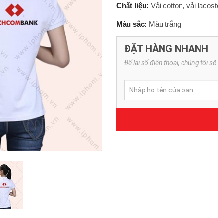
Chất liệu:
Vải cotton, vải lacost
Màu sắc:
Màu trắng
ĐẶT HÀNG NHANH
Để lại số điện thoại, chúng tôi sẽ 