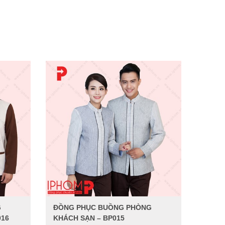
G
ĐỒNG PHỤC BUỒNG PHÒNG
016
KHÁCH SẠN – BP015