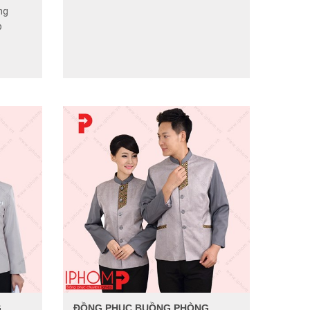
ng
p
G
ĐỒNG PHỤC BUỒNG PHÒNG