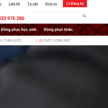
Đăng ký
c
Liên hệ
Tư vấn
Dịch vụ
333 976 286
Đồng phục học sinh
Đồng phục khác
NG TOÀN QUỐC
CHẤT LƯỢNG ĐẸP