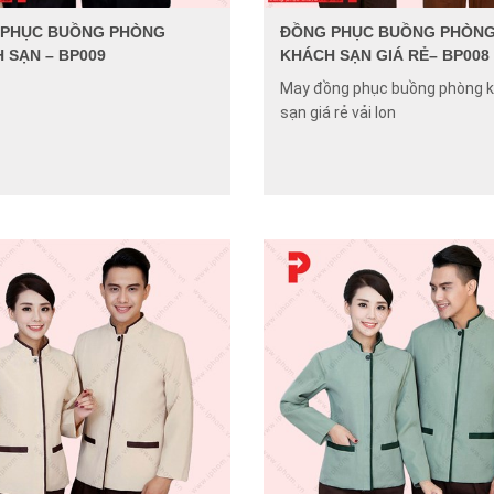
 PHỤC BUỒNG PHÒNG
ĐỒNG PHỤC BUỒNG PHÒN
 SẠN – BP009
KHÁCH SẠN GIÁ RẺ– BP008
May đồng phục buồng phòng 
sạn giá rẻ vải lon