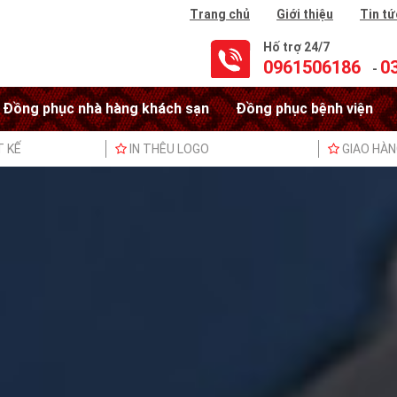
Trang chủ
Giới thiệu
Tin tứ
Hố trợ 24/7
0961506186
0
-
Đồng phục nhà hàng khách sạn
Đồng phục bệnh viện
T KẾ
IN THÊU LOGO
GIAO HÀ