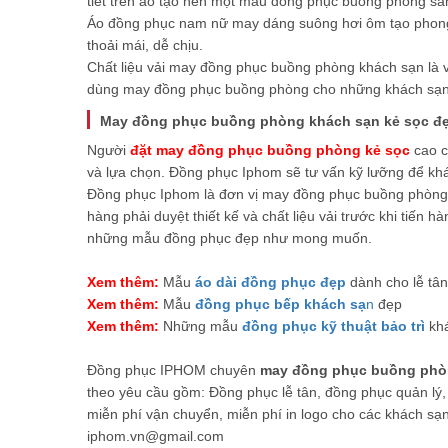
tiết trên áo tạo nên một mẫu đồng phục buồng phòng san
Áo đồng phục nam nữ may dáng suông hơi ôm tạo phong 
thoải mái, dễ chịu.
Chất liệu vải may đồng phục buồng phòng khách sạn là vải
dùng may đồng phục buồng phòng cho những khách sạn c
May đồng phục buồng phòng khách sạn kẻ sọc đẹp
Người
đặt may đồng phục buồng phòng
kẻ sọc
cao c
và lựa chọn. Đồng phục Iphom sẽ tư vấn kỹ lưỡng để khá
Đồng phục Iphom là đơn vị may đồng phục buồng phòng k
hàng phải duyệt thiết kế và chất liệu vải trước khi tiến h
những mẫu đồng phục đẹp như mong muốn.
Xem thêm:
Mẫu
áo dài đồng phục đẹp
dành cho lễ tâ
Xem thêm:
Mẫu
đồng phục bếp khách sạ
n
đẹp
Xem thêm:
Những mẫu
đồng phục kỹ thuật bảo trì
khá
Đồng phục IPHOM chuyên
may đồng phục buồng phòn
theo yêu cầu gồm: Đồng phục lễ tân, đồng phục quản lý,
miễn phí vận chuyển, miễn phí in logo cho các khách sạn
iphom.vn@gmail.com