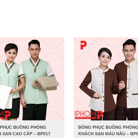
 PHỤC BUỒNG PHÒNG
ĐỒNG PHỤC BUỒNG PHÒN
 SẠN CAO CẤP – BP017
KHÁCH SẠN MÀU NÂU – BP