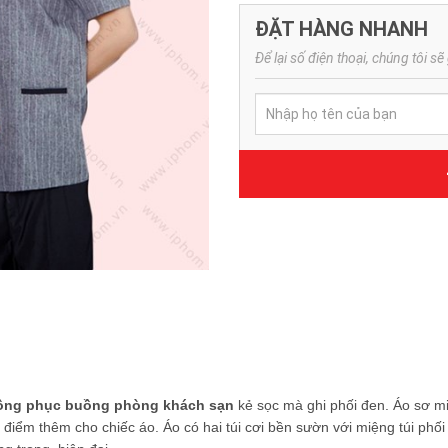
ĐẶT HÀNG NHANH
Để lại số điện thoại, chúng tôi sẽ 
ồng phục buồng phòng khách sạn
kẻ sọc mà ghi phối đen. Áo sơ mi
ô điểm thêm cho chiếc áo. Áo có hai túi cơi bền sườn với miệng túi phố