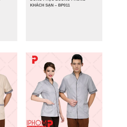
KHÁCH SẠN – BP011