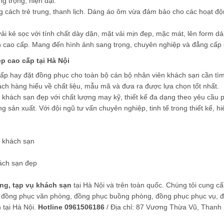
g trọng, hiện đại.
cách trẻ trung, thanh lịch. Dáng áo ôm vừa đảm bảo cho các hoạt độ
 kẻ sọc với tính chất dày dặn, mặt vải mịn đẹp, mặc mát, lên form dáng
ao cấp. Mang đến hình ảnh sang trọng, chuyên nghiệp và đẳng cấp 
 cao cấp tại Hà Nội
ấp hay đặt đồng phục cho toàn bộ cán bộ nhân viên khách sạn cần tìm h
ch hàng hiểu về chất liệu, mẫu mã và đưa ra được lựa chọn tốt nhất.
hách sạn đẹp với chất lượng may kỹ, thiết kế đa dạng theo yêu cầu p
àng sản xuất. Với đội ngũ tư vấn chuyên nghiệp, tinh tế trong thiết kế, 
n khách sạn
ch sạn đẹp
g, tạp vụ khách sạn
tại Hà Nội và trên toàn quốc. Chúng tôi cung c
 đồng phục văn phòng, đồng phục buồng phòng, đồng phục phục vụ, đồn
 tại Hà Nội.
Hotline 0961506186
/ Địa chỉ: 87 Vương Thừa Vũ, Thanh 