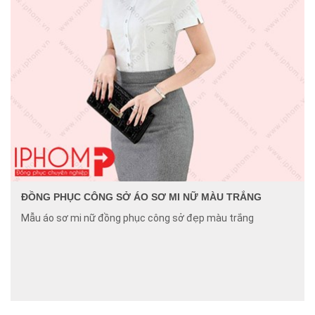
ĐỒNG PHỤC CÔNG SỞ ÁO SƠ MI NỮ MÀU TRẮNG
Mẫu áo sơ mi nữ đồng phục công sở đẹp màu trắng