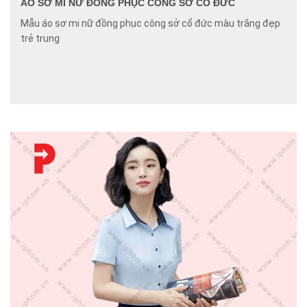
ÁO SƠ MI NỮ ĐỒNG PHỤC CÔNG SỞ CỔ ĐỨC
Mẫu áo sơ mi nữ đồng phục công sở cổ đức màu trắng đẹp
trẻ trung