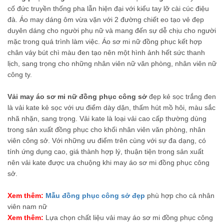
cố đức truyền thống pha lẫn hiện đại với kiểu tay lỡ cài cúc điệu
đà. Áo may dáng ôm vừa vặn với 2 đường chiết eo tạo vẻ đẹp
duyên dáng cho người phụ nữ và mang đến sự dễ chịu cho người
mặc trong quá trình làm việc. Áo sơ mi nữ đồng phục kết hợp
chân váy bút chì màu đen tạo nên một hình ảnh hết sức thanh
lịch, sang trọng cho những nhân viên nữ văn phòng, nhân viên nữ
công ty.
Vải may áo sơ mi nữ đồng phục công sở
đẹp kẻ sọc trắng đen
là vải kate kẻ sọc với ưu điểm dày dặn, thấm hút mồ hôi, màu sắc
nhã nhặn, sang trọng. Vải kate là loại vải cao cấp thường dùng
trong sản xuất đồng phục cho khối nhân viên văn phòng, nhân
viên công sở. Với những ưu điểm trên cùng với sự đa dạng, có
tính ứng dụng cao, giá thành hợp lý, thuận tiện trong sản xuất
nên vải kate được ưa chuộng khi may áo sơ mi đồng phục công
sở.
Xem thêm:
Mẫu đồng phục công sở đẹp
phù hợp cho cả nhân
viên nam nữ
Xem thêm:
Lựa chọn chất liệu vải may áo sơ mi đồng phục công