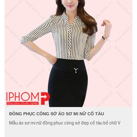
ĐỒNG PHỤC CÔNG SỞ ÁO SƠ MI NỮ CỔ TÀU
Mẫu áo sơ mi nữ đồng phục công sở đẹp cổ tàu bổ chữ V