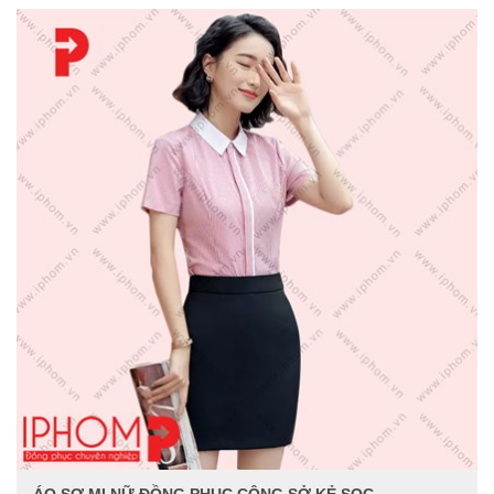
ÁO SƠ MI NỮ ĐỒNG PHỤC CÔNG SỞ KẺ SỌC