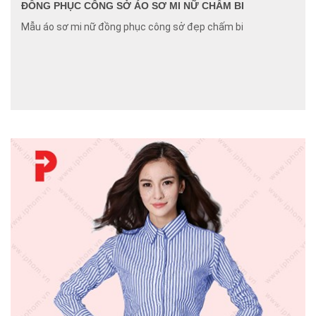
ĐỒNG PHỤC CÔNG SỞ ÁO SƠ MI NỮ CHẤM BI
Mẫu áo sơ mi nữ đồng phục công sở đẹp chấm bi