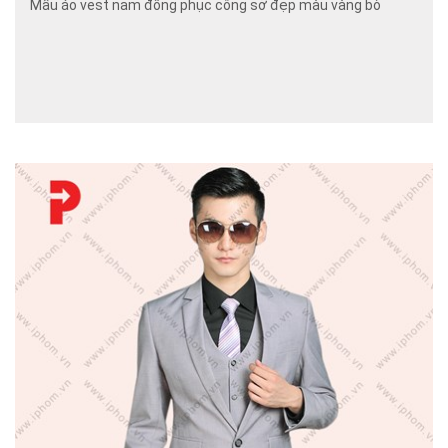
Mẫu áo vest nam đồng phục công sở đẹp màu vàng bò