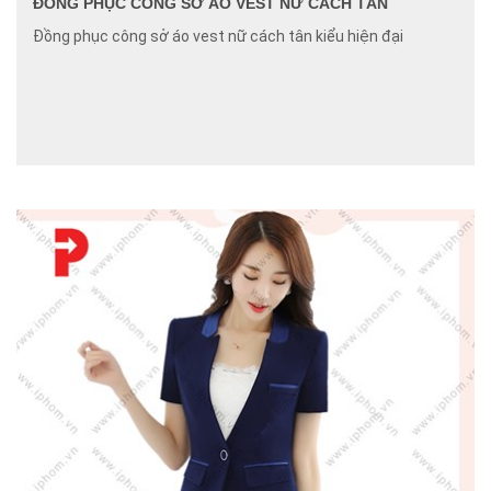
ĐỒNG PHỤC CÔNG SỞ ÁO VEST NỮ CÁCH TÂN
Đồng phục công sở áo vest nữ cách tân kiểu hiện đại