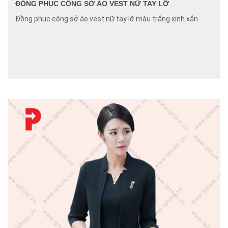
ĐỒNG PHỤC CÔNG SỞ ÁO VEST NỮ TAY LỠ
Đồng phục công sở áo vest nữ tay lỡ màu trắng xinh xắn