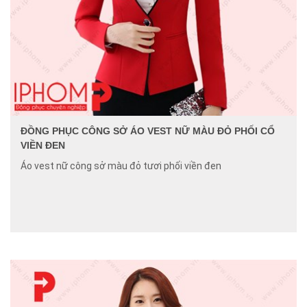
ĐỒNG PHỤC CÔNG SỞ ÁO VEST NỮ MÀU ĐỎ PHỐI CỔ
VIỀN ĐEN
Áo vest nữ công sở màu đỏ tươi phối viền đen