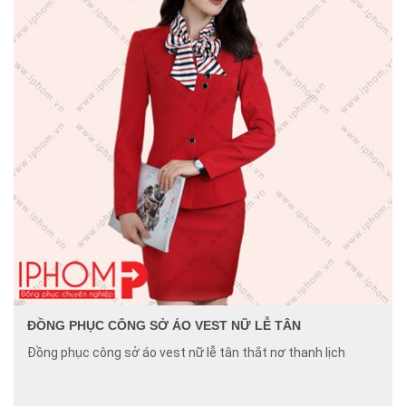
ĐỒNG PHỤC CÔNG SỞ ÁO VEST NỮ LỄ TÂN
Đồng phục công sở áo vest nữ lễ tân thắt nơ thanh lịch