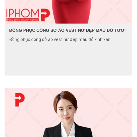
ĐỒNG PHỤC CÔNG SỞ ÁO VEST NỮ ĐẸP MÀU ĐỎ TƯƠI
Đồng phục công sở áo vest nữ đẹp màu đỏ xinh xắn