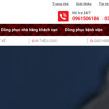
Trang chủ
Giới thiệu
Tin tứ
Hố trợ 24/7
0961506186
0
-
Đồng phục nhà hàng khách sạn
Đồng phục bệnh viện
T KẾ
IN THÊU LOGO
GIAO HÀ