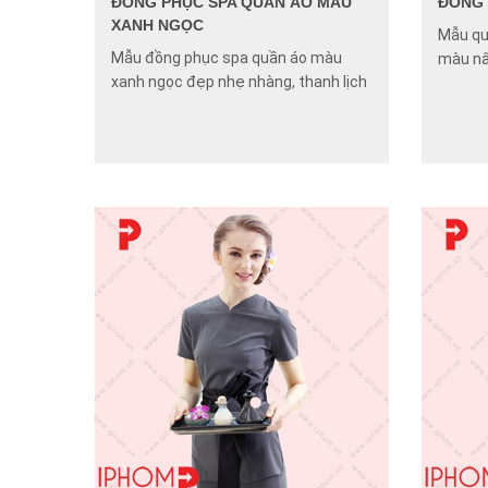
ĐỒNG PHỤC SPA QUẦN ÁO MÀU
ĐỒNG 
XANH NGỌC
Mẫu qu
Mẫu đồng phục spa quần áo màu
màu nâ
xanh ngọc đẹp nhẹ nhàng, thanh lịch