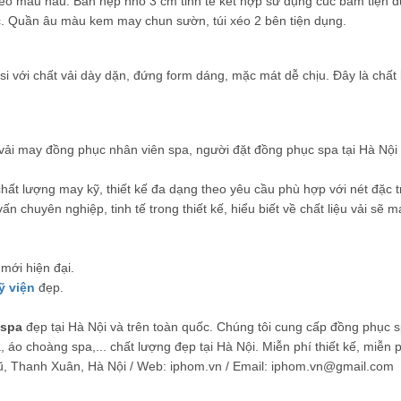
 eo màu nâu. Bản nẹp nhỏ 3 cm tinh tế kết hợp sử dụng cúc bấm tiện
c. Quần âu màu kem may chun sườn, túi xéo 2 bên tiện dụng.
tsi với chất vải dày dặn, đứng form dáng, mặc mát dễ chịu. Đây là chất
iệu vải may đồng phục nhân viên spa, người đặt đồng phục spa tại Hà Nộ
ất lượng may kỹ, thiết kế đa dạng theo yêu cầu phù hợp với nét đặc t
tư vấn chuyên nghiệp, tinh tế trong thiết kế, hiểu biết về chất liệu v
mới hiện đại.
ỹ viện
đẹp.
 spa
đẹp tại Hà Nội và trên toàn quốc. Chúng tôi cung cấp đồng phục 
áo choàng spa,... chất lượng đẹp tại Hà Nội. Miễn phí thiết kế, miễn 
ũ, Thanh Xuân, Hà Nội / Web: iphom.vn / Email: iphom.vn@gmail.com