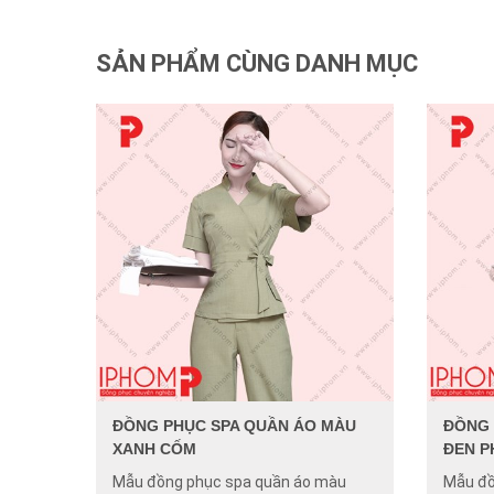
SẢN PHẨM CÙNG DANH MỤC
ĐỒNG PHỤC SPA QUẦN ÁO MÀU
ĐỒNG 
XANH CỐM
ĐEN P
Mẫu đồng phục spa quần áo màu
Mẫu đồ