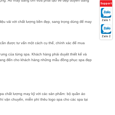
 dụng. Áo may dáng ôm vừa phải tạo vẻ đẹp duyên dáng
Support
Zalo 1
 liệu vải với chất lượng bền đẹp, sang trọng dùng để may
Zalo 2
i cần được tư vấn một cách cụ thể, chính xác để mua
rưng của từng spa. Khách hàng phải duyệt thiết kế và
ải sẽ mang đến cho khách hàng những mẫu đồng phục spa đẹp
spa chất lượng may kỹ với các sản phẩm: bộ quần áo
phí vận chuyển, miễn phí thêu logo spa cho các spa tại