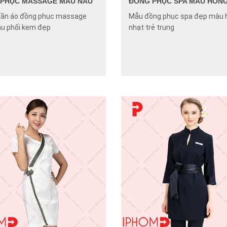
PHỤC MASSAGE MÀU NÂU
ĐỒNG PHỤC SPA MÀU HỒN
ần áo đồng phục massage
Mẫu đồng phục spa đẹp màu 
u phối kem đẹp
nhạt trẻ trung