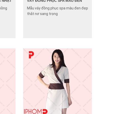
G NHẠT
VÁY ĐỒNG PHỤC SPA MÀU ĐEN
hồng
Mẫu váy đồng phục spa màu đen đẹp
thắt nơ sang trọng