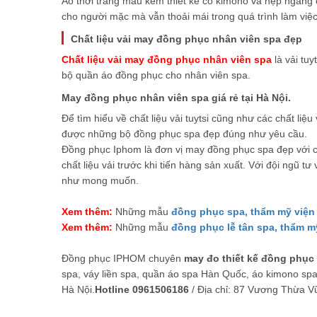
Áo thời trang màu kem thiết kế cổ kimono và nẹp ngang
cho người mặc mà vẫn thoải mái trong quá trình làm việ
Chất liệu vải may đồng phục nhân viên spa đẹp
Chất liệu vải may đồng phục nhân viên spa
là vải tuy
bộ quần áo đồng phục cho nhân viên spa.
May đồng phục nhân viên spa giá rẻ tại Hà Nội.
Để tìm hiểu về chất liệu vải tuytsi cũng như các chất l
được những bộ đồng phục spa đẹp đúng như yêu cầu.
Đồng phục Iphom là đơn vị may đồng phục spa đẹp với ch
chất liệu vải trước khi tiến hàng sản xuất. Với đội ngũ 
như mong muốn.
Xem thêm:
Những mẫu
đồng phục spa, thẩm mỹ viện
Xem thêm:
Những mẫu
đồng phục lễ tân spa, thẩm m
Đồng phục IPHOM chuyên
may đo thiết kế đồng phục
spa, váy liền spa, quần áo spa Hàn Quốc, áo kimono spa, 
Hà Nội.
Hotline 0961506186
/ Địa chỉ: 87 Vương Thừa V