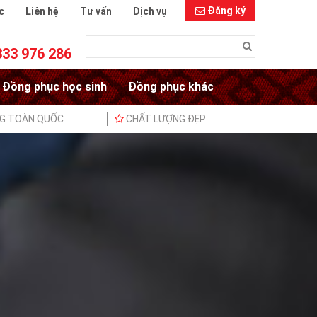
Đăng ký
c
Liên hệ
Tư vấn
Dịch vụ
333 976 286
Đồng phục học sinh
Đồng phục khác
NG TOÀN QUỐC
CHẤT LƯỢNG ĐẸP