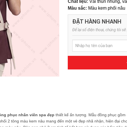
Chất liệu:
Vải thun nhung, vải
Màu sắc:
Màu kem phối nâu
ĐẶT HÀNG NHANH
Để lại số điện thoại, chúng tôi sẽ 
ồng phục nhân viên spa đẹp
thiết kế ấn tượng. Mẫu đồng phục gồm 
ối 2 tông màu kem nâu mang đến một vẻ đẹp nhã nhặn, hiện đại cho 